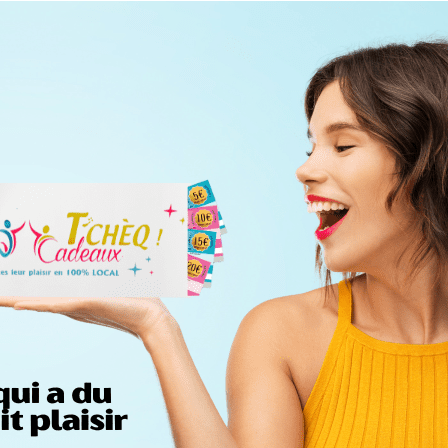
Exporter les lignes sélectionnées
Exporter toutes les colonnes
Exporter uniquement les colonnes affichées
Menu
<
>
Un dispositif de la Fédération
Salon des Comités d'entreprise 2025
Actualités et Newsletters
?>
Images de la page d'accueil
Cliquez pour éditer